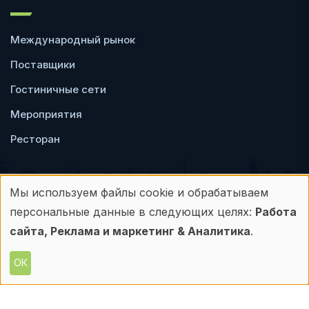
Международный рынок
Поставщики
Гостиничные сети
Мероприятия
Ресторан
Мы используем файлы cookie и обрабатываем
Использование
персональные данные в следующих целях:
Работа
Пользовательское
Политика
персональных
сайта, Реклама и маркетинг & Аналитика
.
соглашение
конфиденциальности
данных
ОК
© Frontdesk.ru, 2006-2026
и
Любое использование материалов с данного
сайта допускается только с письменного