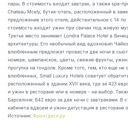
пары. В стоимость входит завтрак, а также spa-п
Chateau Mcely, бутик-отель, расположенный в замк
предложение этого отеля, действительное с 14 по 1
стоимость входит ужин при свечах под живую муз
Третье место занимает Londra Palace Hotel в Ве
архитектуры. Его необычный вид вдохновил Чайко
влюбленным предложат провести две ночи в сьюте
номере, шампанское, цветы, свежие фрукты, ужин 
прогулка на гондоле. Кроме того, тем, кто еще не
влюбленных, Small Luxury Hotels советует обратит
расположенный в здании XVII века, где за 423 ев
и ужин в ресторане или в номере - на выбор. Такж
Барселоне: 642 евро за две ночи с завтраками. В
кабинета вдвоем и ужин-дегустация в ресторане о
Источник:
Фронтдеск.ру