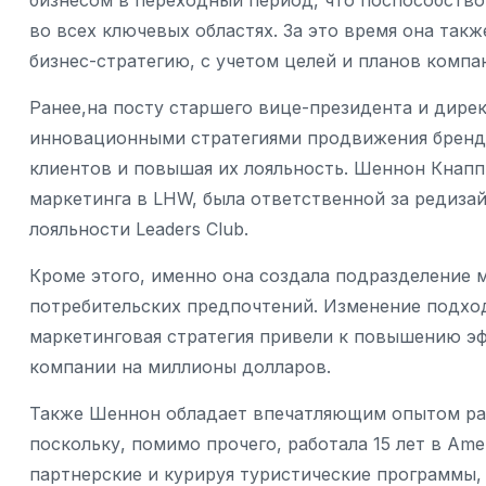
бизнесом в переходный период, что поспособство
во всех ключевых областях. За это время она та
бизнес-стратегию, с учетом целей и планов компа
Ранее,на посту старшего вице-президента и дирек
инновационными стратегиями продвижения бренда
клиентов и повышая их лояльность. Шеннон Кнапп
маркетинга в LHW, была ответственной за редизай
лояльности Leaders Club.
Кроме этого, именно она создала подразделение 
потребительских предпочтений. Изменение подход
маркетинговая стратегия привели к повышению э
компании на миллионы долларов.
Также Шеннон обладает впечатляющим опытом раб
поскольку, помимо прочего, работала 15 лет в Amer
партнерские и курируя туристические программы,