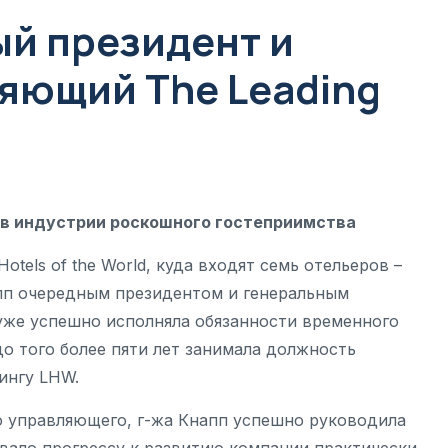
ый президент и
яющий The Leading
 в индустрии роскошного гостеприимства
tels of the World, куда входят семь отельеров –
пп очередным президентом и генеральным
уже успешно исполняла обязанности временного
до того более пяти лет занимала должность
ингу LHW.
го управляющего, г-жа Кнапп успешно руководила