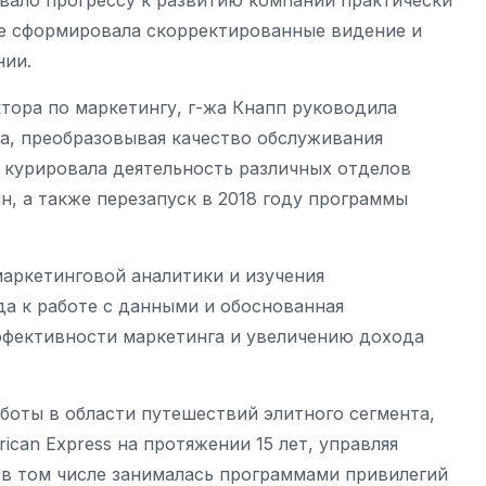
вало прогрессу к развитию компании практически
кже сформировала скорректированные видение и
нии.
тора по маркетингу, г-жа Кнапп руководила
, преобразовывая качество обслуживания
 курировала деятельность различных отделов
н, а также перезапуск в 2018 году программы
маркетинговой аналитики и изучения
а к работе с данными и обоснованная
ффективности маркетинга и увеличению дохода
оты в области путешествий элитного сегмента,
ican Express на протяжении 15 лет, управляя
 в том числе занималась программами привилегий