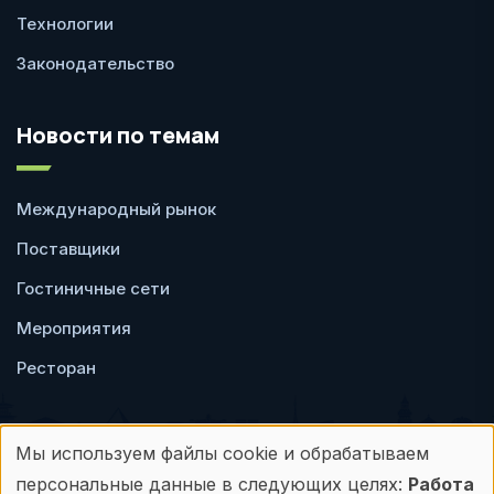
Технологии
Законодательство
Новости по темам
Международный рынок
Поставщики
Гостиничные сети
Мероприятия
Ресторан
Мы используем файлы cookie и обрабатываем
Использование
персональные данные в следующих целях:
Работа