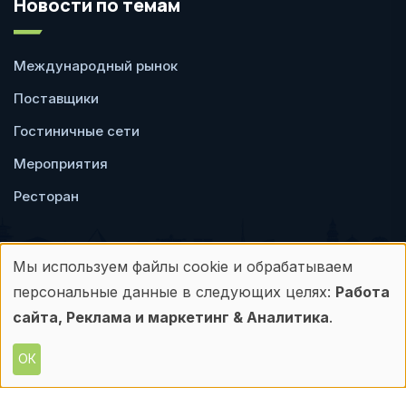
Новости по темам
Международный рынок
Поставщики
Гостиничные сети
Мероприятия
Ресторан
Мы используем файлы cookie и обрабатываем
Использование
персональные данные в следующих целях:
Работа
Пользовательское
Политика
персональных
сайта, Реклама и маркетинг & Аналитика
.
соглашение
конфиденциальности
данных
ОК
© Frontdesk.ru, 2006-2026
и
Любое использование материалов с данного