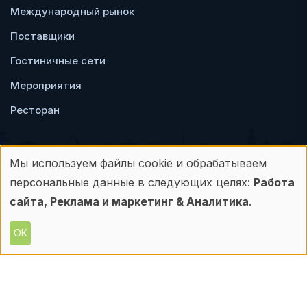
Международный рынок
Поставщики
Гостиничные сети
Мероприятия
Ресторан
Мы используем файлы cookie и обрабатываем
Использование
персональные данные в следующих целях:
Работа
Пользовательское
Политика
персональных
сайта, Реклама и маркетинг & Аналитика
.
соглашение
конфиденциальности
данных
ОК
© Frontdesk.ru, 2006-2026
и
Любое использование материалов с данного
сайта допускается только с письменного
файлов
разрешения его правообладателя.