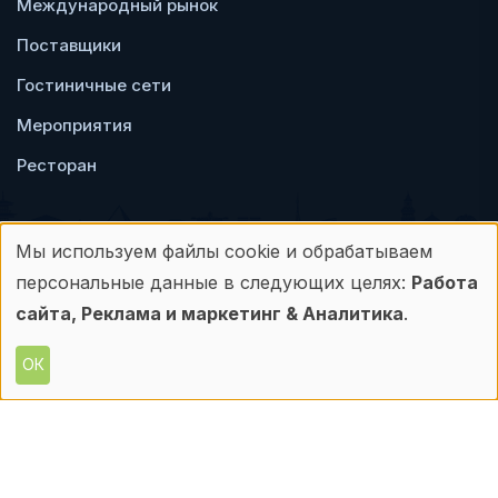
Международный рынок
Поставщики
Гостиничные сети
Мероприятия
Ресторан
Мы используем файлы cookie и обрабатываем
Использование
персональные данные в следующих целях:
Работа
Пользовательское
Политика
персональных
сайта, Реклама и маркетинг & Аналитика
.
соглашение
конфиденциальности
данных
ОК
© Frontdesk.ru, 2006-2026
и
Любое использование материалов с данного
сайта допускается только с письменного
файлов
разрешения его правообладателя.
cookie