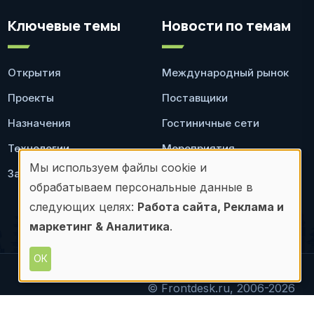
Ключевые темы
Новости по темам
Открытия
Международный рынок
Проекты
Поставщики
Назначения
Гостиничные сети
Технологии
Мероприятия
Мы используем файлы cookie и
Законодательство
Ресторан
Использование
обрабатываем персональные данные в
персональных
следующих целях:
Работа сайта, Реклама и
маркетинг & Аналитика
.
данных
и
ОК
файлов
© Frontdesk.ru, 2006-2026
материалов с данного сайта допускается только с