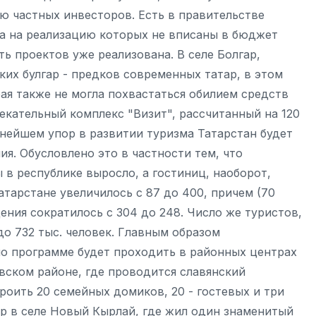
 частных инвесторов. Есть в правительстве
ва на реализацию которых не вписаны в бюджет
ть проектов уже реализована. В селе Болгар,
ких булгар - предков современных татар, в этом
рая также не могла похвастаться обилием средств
екательный комплекс "Визит", рассчитанный на 120
ьнейшем упор в развитии туризма Татарстан будет
я. Обусловлено это в частности тем, что
 в республике выросло, а гостиниц, наоборот,
атарстане увеличилось с 87 до 400, причем (70
ения сократилось с 304 до 248. Число же туристов,
до 732 тыс. человек. Главным образом
о программе будет проходить в районных центрах
евском районе, где проводится славянский
оить 20 семейных домиков, 20 - гостевых и три
тр в селе Новый Кырлай, где жил один знаменитый