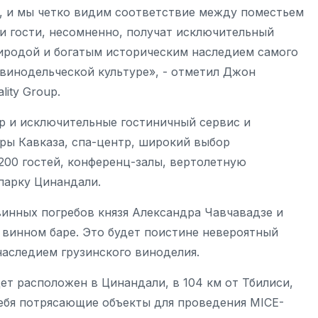
, и мы четко видим соответствие между поместьем
аши гости, несомненно, получат исключительный
иродой и богатым историческим наследием самого
 винодельческой культуре», - отметил Джон
lity Group.
р и исключительные гостиничный сервис и
оры Кавказа, спа-центр, широкий выбор
200 гостей, конференц-залы, вертолетную
 парку Цинандали.
винных погребов князя Александра Чавчавадзе и
 винном баре. Это будет поистине невероятный
 наследием грузинского виноделия.
 будет расположен в Цинандали, в 104 км от Тбилиси,
себя потрясающие объекты для проведения MICE-