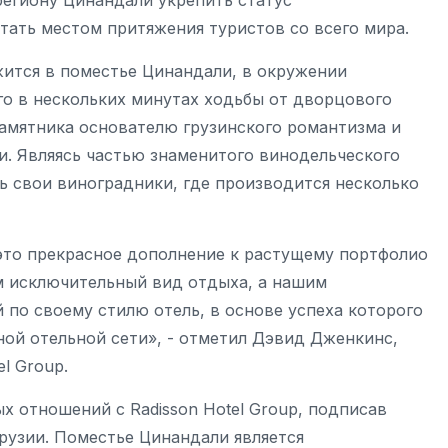
региону Цинандали укрепить статус
стать местом притяжения туристов со всего мира.
жится в поместье Цинандали, в окружении
го в нескольких минутах ходьбы от дворцового
памятника основателю грузинского романтизма и
. Являясь частью знаменитого винодельческого
ь свои виноградники, где производится несколько
n - это прекрасное дополнение к растущему портфолио
м исключительный вид отдыха, а нашим
 по своему стилю отель, в основе успеха которого
ой отельной сети», - отметил Дэвид Дженкинс,
l Group.
 отношений с Radisson Hotel Group, подписав
 Грузии. Поместье Цинандали является