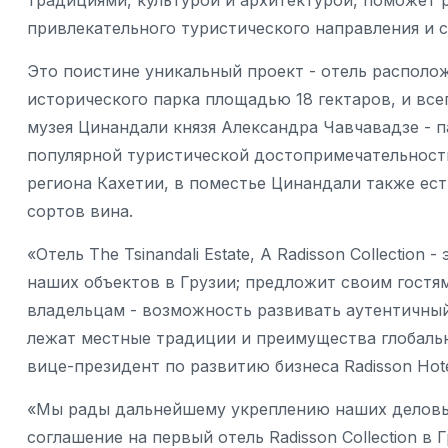
традициями, культурой и архитектурой, поможет 
привлекательного туристического направления и 
Это поистине уникальный проект - отель располо
исторического парка площадью 18 гектаров, и все
музея Цинандали князя Александра Чавчавадзе - 
популярной туристической достопримечательности
региона Кахетии, в поместье Цинандали также ест
сортов вина.
«Отель The Tsinandali Estate, A Radisson Collectio
наших объектов в Грузии; предложит своим гостя
владельцам - возможность развивать аутентичный
лежат местные традиции и преимущества глобальн
вице-президент по развитию бизнеса Radisson Hote
«Мы рады дальнейшему укреплению наших деловых
соглашение на первый отель Radisson Collection в