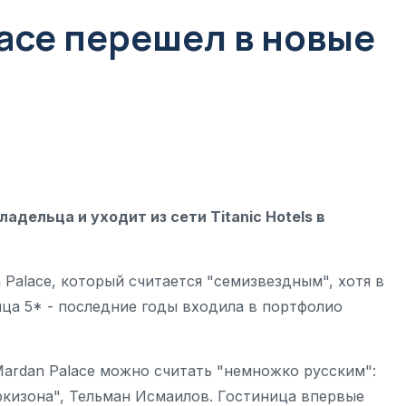
ace перешел в новые
адельца и уходит из сети Titanic Hotels в
Palace, который считается "семизвездным", хотя в
ица 5* - последние годы входила в портфолио
ardan Palace можно считать "немножко русским":
ркизона", Тельман Исмаилов. Гостиница впервые