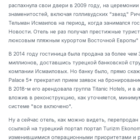
распахнула свои двери в 2009 году, на церемони
знаменитостей, включая голливудских "звезд" Рич
Тельман Исмаилов на период, когда занимался го
Новости. Отель не раз получал престижные турист
люксовым пляжным курортом Восточной Европы" (W
В 2014 году гостиница была продана за более чем
миллионов, доставшись турецкой банковской стру
компании Исмаиловых. Но банку было, прямо скаже
Palace 5* прекратил прием заявок на бронировани
В 2018-м его арендовала группа Titanic Hotels, и 
вложив в реконструкцию, как уточняется, миниму
системе "все включено".
Ну а сейчас отель, как можно видеть, перепродан
ссылкой на турецкий портал портал Turizm Ekonomi,
изменившимися операционными приоритетами и ре