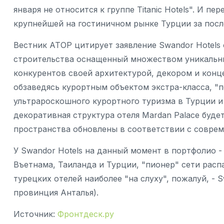
января не относится к группе Titanic Hotels". И пе
крупнейшей на гостиничном рынке Турции за пос
Вестник АТОР цитирует заявление Swandor Hotels о 
строительства оснащенный множеством уникальны
конкурентов своей архитектурой, декором и конце
обзаведясь курортным объектом экстра-класса, 
ультрароскошного курортного туризма в Турции и
декоративная структура отеля Mardan Palace буде
пространства обновлены в соответствии с совре
У Swandor Hotels на данный момент в портфолио -
Въетнама, Таиланда и Турции, "пионер" сети расп
турецких отелей наиболее "на слуху", пожалуй, - S
провинция Анталья).
Источник:
Фронтдеск.ру