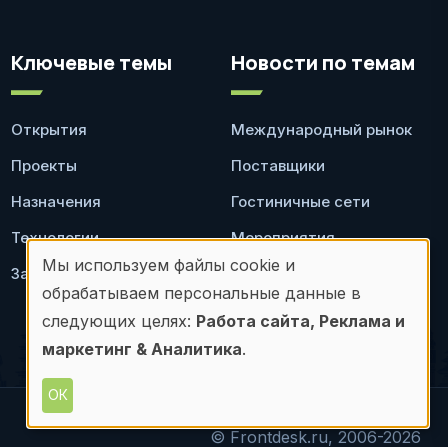
Ключевые темы
Новости по темам
Открытия
Международный рынок
Проекты
Поставщики
Назначения
Гостиничные сети
Технологии
Мероприятия
Мы используем файлы cookie и
Законодательство
Ресторан
Использование
обрабатываем персональные данные в
персональных
следующих целях:
Работа сайта, Реклама и
маркетинг & Аналитика
.
данных
и
ОК
файлов
© Frontdesk.ru, 2006-2026