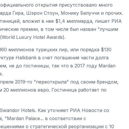
и официального открытия присутствовало много
арда Гира, Шэрон Стоун, Монику Белуччи и прочих.
стиницей, вложил в нее $1,4 миллиарда, пишет РИА
ические премии, в том числе был назван "лучшим
orld Luxury Hotel Awards).
 360 миллионов турецких лир, или порядка $130
ктуре Halkbank в счет погашения части долга
м, не до гостиницы, так что в 2017 году Mardan
е.
в апреле 2019-го "переоткрыла" под своим брендом,
м 20 миллионов евро. Гостиница работает по
 Swandor Hotels. Как уточняет РИА Новости со
 "Mardan Palace... в соответствии с
шениями о стратегической реорганизации с 10