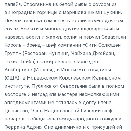
папайя. Строганина из белой рыбы с соусом из
виноградной горчицы с маринованными цукини.
Печень теленка томленая в горчичном-водочном
соусе. Все эти и многие другие шедевры ваял и
нарезал, варил и жарил, солил и перчил Севастьян
Король – бренд – шеф компании «Сити Солюшен
Групп» (Ресторан Нунлинг, Чайхана Джейран,
Токио Тейбл) стажировался в колледже
Альбиргере (Италия), в Институте говядины
(США), в Норвежском Королевском Кулинарном
институте. Публика от Севостьяна была в полном
восторге и наградила мастера несмолкающими
аплодисментами! Не осталась в долгу Елена
Цыпченко, Член Национальной Гильдии шеф-
поваров, победитель международного конкурса
Феррана Адриа. Она динамично и с присущей ей