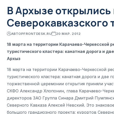
В Архызе открылись
Северокавказского 
АВТОР
FRONTDESK.RU
20 МАР. 2012
18 марта на территории Карачаево-Черкесской 
туристического кластера: канатная дорога и дв
Архыз
18 марта на территории Карачаево-Черкесской ре
туристического кластера: канатная дорога и две 
торжественной церемонии открытия приняли учас
СКФО Александр Хлопонин, глава Карачаево-Черк
директоров ЗАО Группа Синара Дмитрий Пумпянск
Северного Кавказа Алексей Невский. Это знаково
большого грандиозного проекта: курортов Северн