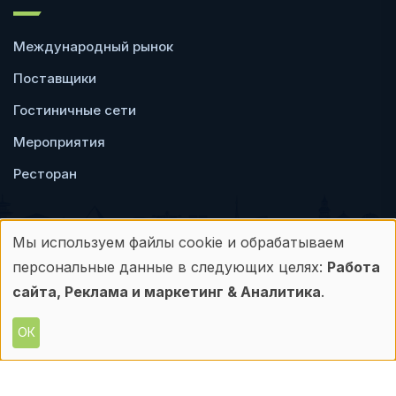
Международный рынок
Поставщики
Гостиничные сети
Мероприятия
Ресторан
Мы используем файлы cookie и обрабатываем
Использование
персональные данные в следующих целях:
Работа
Пользовательское
Политика
персональных
сайта, Реклама и маркетинг & Аналитика
.
соглашение
конфиденциальности
данных
ОК
© Frontdesk.ru, 2006-2026
и
Любое использование материалов с данного
сайта допускается только с письменного