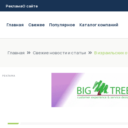
Реклама
О сайте
Main navigation
Главная
Свежее
Популярное
Каталог компаний
Главная
Свежие новости и статьи
В израильских 
РЕКЛАМА