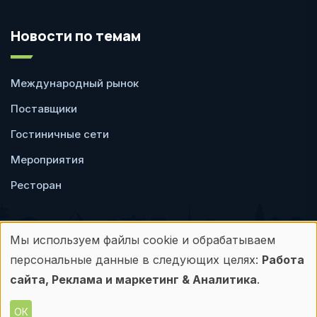
Новости по темам
Международный рынок
Поставщики
Гостиничные сети
Мероприятия
Ресторан
Мы используем файлы cookie и обрабатываем
Использование
персональные данные в следующих целях:
Работа
Пользовательское
Политика
персональных
сайта, Реклама и маркетинг & Аналитика
.
соглашение
конфиденциальности
данных
ОК
© Frontdesk.ru, 2006-2026