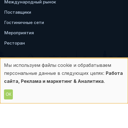
Международный рынок
Поставщики
Гостиничные сети
Мероприятия
Ресторан
Мы используем файлы cookie и обрабатываем
Использование
персональные данные в следующих целях:
Работа
Пользовательское
Политика
персональных
сайта, Реклама и маркетинг & Аналитика
.
соглашение
конфиденциальности
данных
ОК
© Frontdesk.ru, 2006-2026
и
Любое использование материалов с данного
сайта допускается только с письменного
файлов
разрешения его правообладателя.
cookie