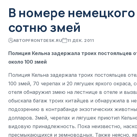
В номере немецкого
сотню змей
АВТОР
FRONTDESK.RU
11 ДЕК. 2011
Полиция Кельна задержала троих постояльцев от
около 100 змей
Полиция Кельна задержала троих постояльцев отел
100 змей, 70 черепах и 20 лягушек яркого окраса,
отеля обнаружил змею на лестнице в отеле и вызв
обыскала багаж троих китайцев и обнаружила в н
подозрению в контрабанде экзотических животных,
долларов. Змей, черепах и лягушек приютил Кельн
видовую принадлежность. Пока неизвестно, наск
пресмыкающихся и земноводных. Также неясно, яв