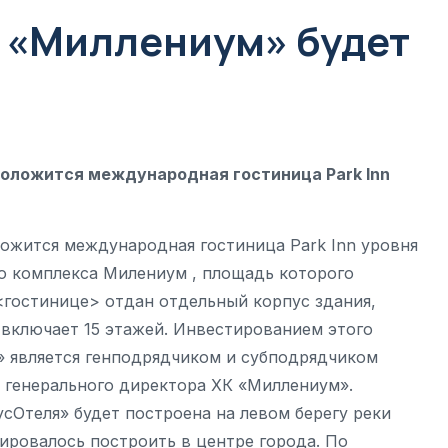
е «Миллениум» будет
оложится международная гостиница Park Inn
ожится международная гостиница Park Inn уровня
во комплекса Милениум , площадь которого
й <гостинице> отдан отдельный корпус здания,
и включает 15 этажей. Инвестированием этого
» является генподрядчиком и субподрядчиком
ь генерального директора ХК «Миллениум».
сОтеля» будет построена на левом берегу реки
ировалось построить в центре города. По