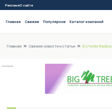
Реклама
О сайте
Main navigation
Главная
Свежее
Популярное
Каталог компаний
Главная
Свежие новости и статьи
В отелях Radiss
РЕКЛАМА