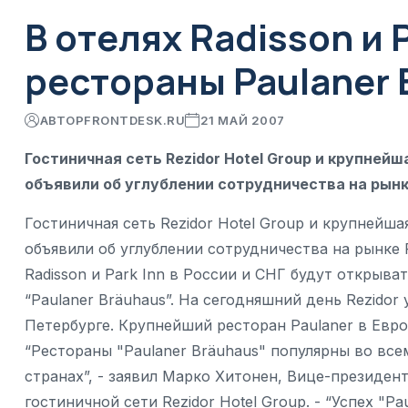
В отелях Radisson и 
рестораны Paulaner 
АВТОР
FRONTDESK.RU
21 МАЙ 2007
Гостиничная сеть Rezidor Hotel Group и крупней
объявили об углублении сотрудничества на рынк
Гостиничная сеть Rezidor Hotel Group и крупнейш
объявили об углублении сотрудничества на рынке 
Radisson и Park Inn в России и СНГ будут открыв
“Paulaner Bräuhaus”. На сегодняшний день Rezidor
Петербурге. Крупнейший ресторан Paulaner в Европ
“Рестораны "Paulaner Bräuhaus" популярны во все
странах”, - заявил Марко Хитонен, Вице-президе
гостиничной сети Rezidor Hotel Group. - “Успех "P