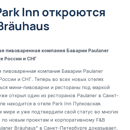
Park Inn откроются
Bräuhaus
шая пивоваренная компания Баварии Paulaner
е России и СНГ
ая пивоваренная компания Баварии Paulaner
России и СНГ. Теперь во всех новых отелях
аться мини-пивоварни и рестораны под маркой
 уже открыл один из ресторанов Paulaner в Санкт-
е находится в отеле Park Inn Пулковская.
м мире и уже подтвердили свой статус во многих
нт по новым проектам и корпоративному F&B
aulaner Bräuhaus" в Санкт-Петербурге доказывает,