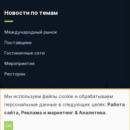
Новости по темам
Международный рынок
Поставщики
Гостиничные сети
Мероприятия
Ресторан
Мы используем файлы cookie и обрабатываем
Использование
персональные данные в следующих целях:
Работа
Пользовательское
Политика
персональных
сайта, Реклама и маркетинг & Аналитика
.
соглашение
конфиденциальности
данных
ОК
© Frontdesk.ru, 2006-2026