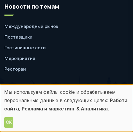
Новости по темам
Международный рынок
Поставщики
Гостиничные сети
Мероприятия
Ресторан
Мы используем файлы cookie и обрабатываем
Использование
персональные данные в следующих целях:
Работа
Пользовательское
Политика
персональных
сайта, Реклама и маркетинг & Аналитика
.
соглашение
конфиденциальности
данных
ОК
© Frontdesk.ru, 2006-2026
Любое использование материалов с данного