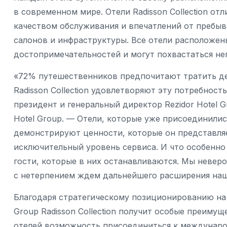
в современном мире. Отели Radisson Collection о
качеством обслуживания и впечатлений от пребыв
салонов и инфраструктуры. Все отели расположен
достопримечательностей и могут похвастаться н
«72% путешественников предпочитают тратить день
Radisson Collection удовлетворяют эту потребност
президент и генеральный директор Rezidor Hotel 
Hotel Group. — Отели, которые уже присоединились
демонстрируют ценности, которые он представляе
исключительный уровень сервиса. И что особенно
гости, которые в них останавливаются. Мы неве
с нетерпением ждем дальнейшего расширения наш
Благодаря стратегическому позиционированию на 
Group Radisson Collection получит особые преимуще
отелей возможность присоединиться к международ