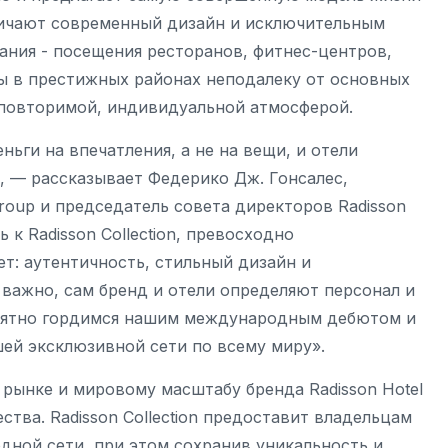
тличают современный дизайн и исключительным
ания - посещения ресторанов, фитнес-центров,
ы в престижных районах неподалеку от основных
еповторимой, индивидуальной атмосферой.
ги на впечатления, а не на вещи, и отели
ь, — рассказывает Федерико Дж. Гонсалес,
Group и председатель совета директоров Radisson
 к Radisson Collection, превосходно
т: аутентичность, стильный дизайн и
 важно, сам бренд и отели определяют персонал и
роятно гордимся нашим международным дебютом и
ей эксклюзивной сети по всему миру».
рынке и мировому масштабу бренда Radisson Hotel
ства. Radisson Collection предоставит владельцам
ной сети, при этом сохранив уникальность и