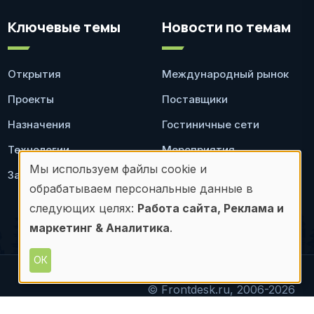
Ключевые темы
Новости по темам
Открытия
Международный рынок
Проекты
Поставщики
Назначения
Гостиничные сети
Технологии
Мероприятия
Мы используем файлы cookie и
Законодательство
Ресторан
Использование
обрабатываем персональные данные в
персональных
следующих целях:
Работа сайта, Реклама и
маркетинг & Аналитика
.
данных
и
ОК
файлов
© Frontdesk.ru, 2006-2026
материалов с данного сайта допускается только с