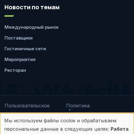
Новости по темам
Международный рынок
Поставщики
Гостиничные сети
Мероприятия
Ресторан
Пользовательское
Политика
соглашение
конфиденциальности
Мы используем файлы cookie и обрабатываем
© Frontdesk.ru, 2006-2026
Использование
персональные данные в следующих целях:
Работа
Любое использование материалов с данного