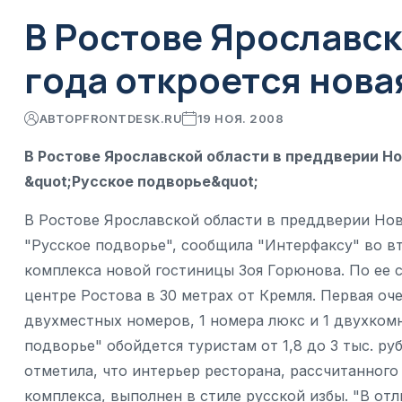
В Ростове Ярославск
года откроется нова
АВТОР
FRONTDESK.RU
19 НОЯ. 2008
В Ростове Ярославской области в преддверии Но
&quot;Русское подворье&quot;
В Ростове Ярославской области в преддверии Нов
"Русское подворье", сообщила "Интерфаксу" во в
комплекса новой гостиницы Зоя Горюнова. По ее 
центре Ростова в 30 метрах от Кремля. Первая оче
двухместных номеров, 1 номера люкс и 1 двухком
подворье" обойдется туристам от 1,8 до 3 тыс. ру
отметила, что интерьер ресторана, рассчитанного
комплекса, выполнен в стиле русской избы. "В от