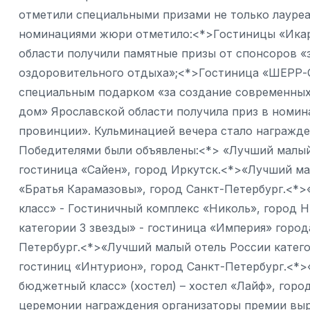
отметили специальными призами не только лауреа
номинациями жюри отметило:<*>Гостиницы «Икар
области получили памятные призы от спонсоров «
оздоровительного отдыха»;<*>Гостиница «ШЕРР-
специальным подарком «за создание современных
дом» Ярославской области получила приз в номин
провинции». Кульминацией вечера стало награжд
Победителями были объявлены:<*> «Лучший малый 
гостиница «Сайен», город Иркутск.<*>«Лучший мал
«Братья Карамазовы», город Санкт-Петербург.<*>
класс» - Гостиничный комплекс «Николь», город
категории 3 звезды» - гостиница «Империя» город
Петербург.<*>«Лучший малый отель России категор
гостиниц «Интурион», город Санкт-Петербург.<*>
бюджетный класс» (хостел) – хостел «Лайф», горо
церемонии награждения организаторы премии выр