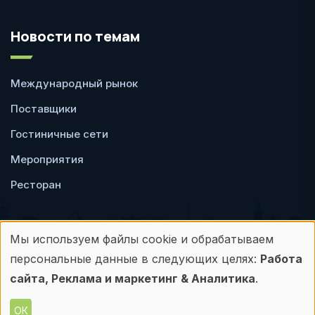
Новости по темам
Международный рынок
Поставщики
Гостиничные сети
Мероприятия
Ресторан
Мы используем файлы cookie и обрабатываем
Использование
персональные данные в следующих целях:
Работа
Пользовательское
Политика
персональных
сайта, Реклама и маркетинг & Аналитика
.
соглашение
конфиденциальности
данных
ОК
© Frontdesk.ru, 2006-2026