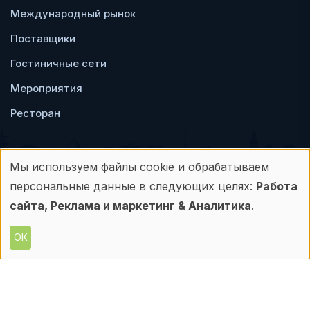
Международный рынок
Поставщики
Гостиничные сети
Мероприятия
Ресторан
Мы используем файлы cookie и обрабатываем
Использование
персональные данные в следующих целях:
Работа
Пользовательское
Политика
персональных
сайта, Реклама и маркетинг & Аналитика
.
соглашение
конфиденциальности
данных
ОК
© Frontdesk.ru, 2006-2026
и
Любое использование материалов с данного
сайта допускается только с письменного
файлов
разрешения его правообладателя.