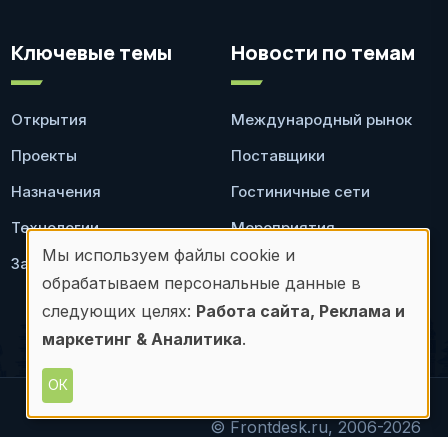
Ключевые темы
Новости по темам
Открытия
Международный рынок
Проекты
Поставщики
Назначения
Гостиничные сети
Технологии
Мероприятия
Мы используем файлы cookie и
Законодательство
Ресторан
Использование
обрабатываем персональные данные в
персональных
следующих целях:
Работа сайта, Реклама и
маркетинг & Аналитика
.
данных
и
ОК
файлов
© Frontdesk.ru, 2006-2026