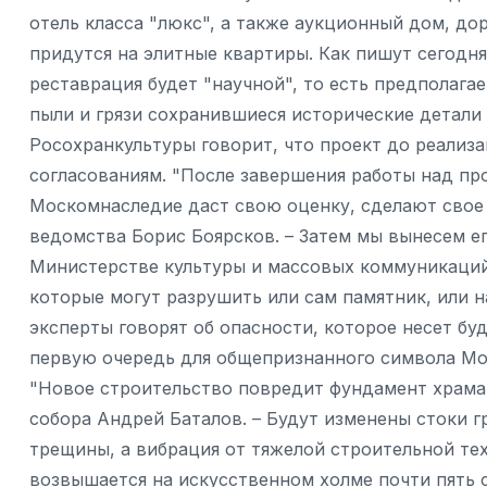
отель класса "люкс", а также аукционный дом, дор
придутся на элитные квартиры. Как пишут сегодня
реставрация будет "научной", то есть предполагае
пыли и грязи сохранившиеся исторические детали
Росохранкультуры говорит, что проект до реализ
согласованиям. "После завершения работы над пр
Москомнаследие даст свою оценку, сделают свое 
ведомства Борис Боярсков. – Затем мы вынесем е
Министерстве культуры и массовых коммуникаций
которые могут разрушить или сам памятник, или 
эксперты говорят об опасности, которое несет бу
первую очередь для общепризнанного символа Мос
"Новое строительство повредит фундамент храма
собора Андрей Баталов. – Будут изменены стоки г
трещины, а вибрация от тяжелой строительной тех
возвышается на искусственном холме почти пять с