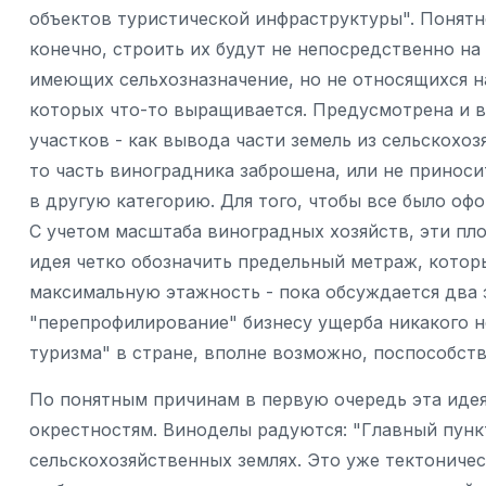
объектов туристической инфраструктуры". Понятно
конечно, строить их будут не непосредственно на
имеющих сельхозназначение, но не относящихся н
которых что-то выращивается. Предусмотрена и 
участков - как вывода части земель из сельскохоз
то часть виноградника заброшена, или не принос
в другую категорию. Для того, чтобы все было офо
С учетом масштаба виноградных хозяйств, эти пл
идея четко обозначить предельный метраж, котор
максимальную этажность - пока обсуждается два эт
"перепрофилирование" бизнесу ущерба никакого н
туризма" в стране, вполне возможно, поспособст
По понятным причинам в первую очередь эта иде
окрестностям. Виноделы радуются: "Главный пункт
сельскохозяйственных землях. Это уже тектоническ