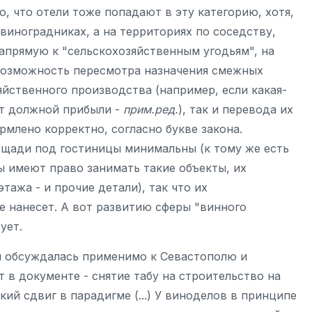
, что отели тоже попадают в эту категорию, хотя,
 виноградниках, а на территориях по соседству,
апрямую к "сельскохозяйственным угодьям", на
возможность пересмотра назначения смежных
яйственного производства (например, если какая-
ит должной прибыли -
прим.ред.
), так и перевода их
рмлено корректно, согласно букве закона.
ощади под гостиницы минимальны (к тому же есть
ы имеют право занимать такие объекты, их
ажа - и прочие детали), так что их
е нанесет. А вот развитию сферы "винного
вует.
я обсуждалась применимо к Севастополю и
 в документе - снятие табу на строительство на
ий сдвиг в парадигме (...) У виноделов в принципе