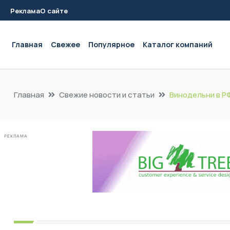
Реклама
О сайте
Main navigation
Главная
Свежее
Популярное
Каталог компаний
Главная
Свежие новости и статьи
Винодельни в Р
РЕКЛАМА