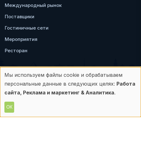
Международный рынок
Поставщики
Гостиничные сети
Мероприятия
Ресторан
Мы используем файлы cookie и обрабатываем
Использование
персональные данные в следующих целях:
Работа
Пользовательское
Политика
персональных
сайта, Реклама и маркетинг & Аналитика
.
соглашение
конфиденциальности
данных
ОК
© Frontdesk.ru, 2006-2026
и
Любое использование материалов с данного
сайта допускается только с письменного
файлов
разрешения его правообладателя.