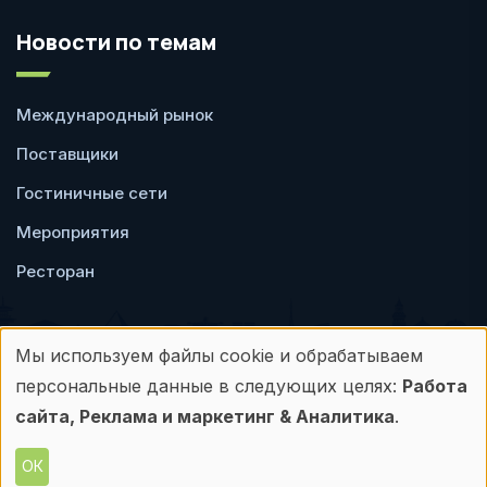
Новости по темам
Международный рынок
Поставщики
Гостиничные сети
Мероприятия
Ресторан
Мы используем файлы cookie и обрабатываем
Использование
персональные данные в следующих целях:
Работа
Пользовательское
Политика
персональных
сайта, Реклама и маркетинг & Аналитика
.
соглашение
конфиденциальности
данных
ОК
© Frontdesk.ru, 2006-2026