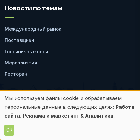
Новости по темам
Международный рынок
Поставщики
Гостиничные сети
Мероприятия
Ресторан
Мы используем файлы cookie и обрабатываем
Использование
персональные данные в следующих целях:
Работа
Пользовательское
Политика
персональных
сайта, Реклама и маркетинг & Аналитика
.
соглашение
конфиденциальности
данных
ОК
© Frontdesk.ru, 2006-2026