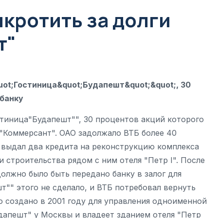
кротить за долги
т"
uot;Гостиница&quot;Будапешт&quot;&quot;, 30
 банку
стиница"Будапешт"", 30 процентов акций которого
 "Коммерсант". ОАО задолжало ВТБ более 40
у выдал два кредита на реконструкцию комплекса
 строительства рядом с ним отеля "Петр I". После
должно было быть передано банку в залог для
"" этого не сделало, и ВТБ потребовал вернуть
 создано в 2001 году для управления одноименной
дапешт" у Москвы и владеет зданием отеля "Петр