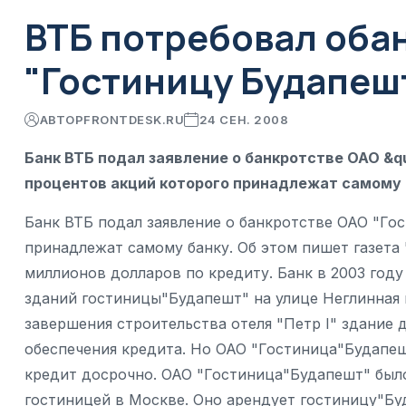
ВТБ потребовал обан
"Гостиницу Будапеш
АВТОР
FRONTDESK.RU
24 СЕН. 2008
Банк ВТБ подал заявление о банкротстве ОАО &q
процентов акций которого принадлежат самому
Банк ВТБ подал заявление о банкротстве ОАО "Го
принадлежат самому банку. Об этом пишет газета
миллионов долларов по кредиту. Банк в 2003 год
зданий гостиницы"Будапешт" на улице Неглинная и
завершения строительства отеля "Петр I" здание 
обеспечения кредита. Но ОАО "Гостиница"Будапешт
кредит досрочно. ОАО "Гостиница"Будапешт" было
гостиницей в Москве. Оно арендует гостиницу"Бу