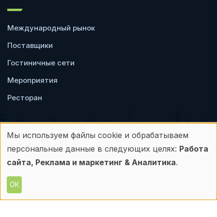
Международный рынок
Поставщики
Гостиничные сети
Мероприятия
Ресторан
Мы используем файлы cookie и обрабатываем
Использование
персональные данные в следующих целях:
Работа
Пользовательское
Политика
персональных
сайта, Реклама и маркетинг & Аналитика
.
соглашение
конфиденциальности
данных
ОК
© Frontdesk.ru, 2006-2026
и
Любое использование материалов с данного
сайта допускается только с письменного