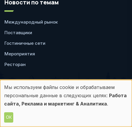
Новости по темам
Международный рынок
Поставщики
Гостиничные сети
Мероприятия
Ресторан
Мы используем файлы cookie и обрабатываем
Использование
персональные данные в следующих целях:
Работа
Пользовательское
Политика
персональных
сайта, Реклама и маркетинг & Аналитика
.
соглашение
конфиденциальности
данных
ОК
© Frontdesk.ru, 2006-2026
и
Любое использование материалов с данного