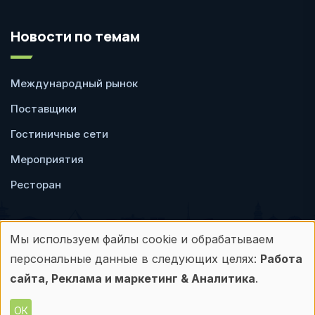
Новости по темам
Международный рынок
Поставщики
Гостиничные сети
Мероприятия
Ресторан
Мы используем файлы cookie и обрабатываем
Использование
персональные данные в следующих целях:
Работа
Пользовательское
Политика
персональных
сайта, Реклама и маркетинг & Аналитика
.
соглашение
конфиденциальности
данных
ОК
© Frontdesk.ru, 2006-2026