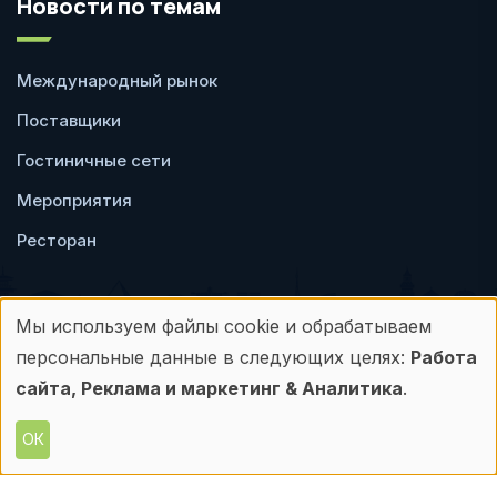
Новости по темам
Международный рынок
Поставщики
Гостиничные сети
Мероприятия
Ресторан
Мы используем файлы cookie и обрабатываем
Использование
персональные данные в следующих целях:
Работа
Пользовательское
Политика
персональных
сайта, Реклама и маркетинг & Аналитика
.
соглашение
конфиденциальности
данных
ОК
© Frontdesk.ru, 2006-2026
и
Любое использование материалов с данного