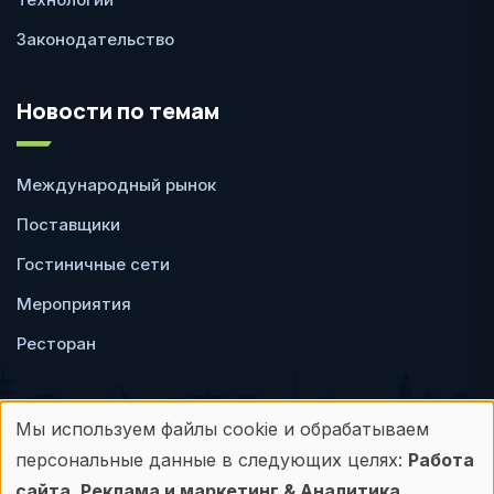
Законодательство
Новости по темам
Международный рынок
Поставщики
Гостиничные сети
Мероприятия
Ресторан
Мы используем файлы cookie и обрабатываем
Использование
персональные данные в следующих целях:
Работа
Пользовательское
Политика
сайта, Реклама и маркетинг & Аналитика
.