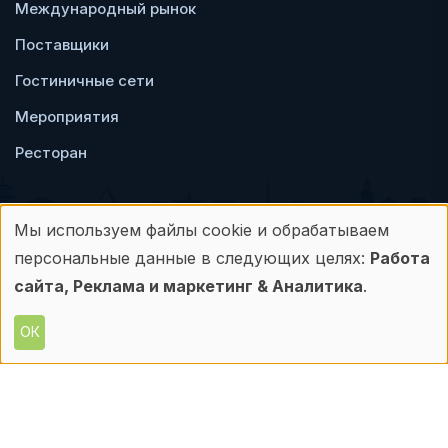
Международный рынок
Поставщики
Гостиничные сети
Мероприятия
Ресторан
Мы используем файлы cookie и обрабатываем
Использование
персональные данные в следующих целях:
Работа
Пользовательское
Политика
персональных
сайта, Реклама и маркетинг & Аналитика
.
соглашение
конфиденциальности
данных
ОК
© Frontdesk.ru, 2006-2026
и
Любое использование материалов с данного
сайта допускается только с письменного
файлов
разрешения его правообладателя.
cookie