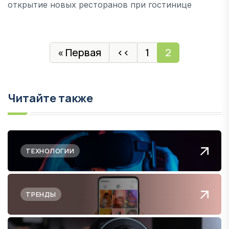
открытие новых ресторанов при гостинице
Нумерация страниц
« Первая
‹‹
1
2
Первая страница
Предыдущая страниц
Читайте также
ТЕХНОЛОГИИ
ТРЕНДЫ