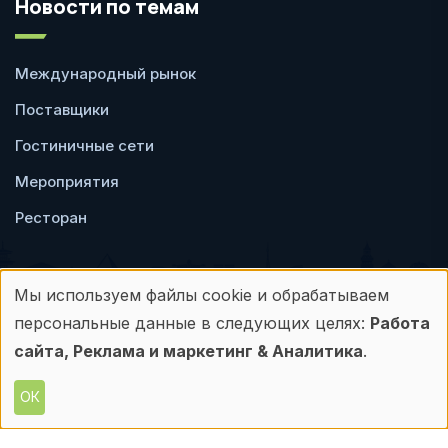
Новости по темам
Международный рынок
Поставщики
Гостиничные сети
Мероприятия
Ресторан
Мы используем файлы cookie и обрабатываем
Использование
персональные данные в следующих целях:
Работа
Пользовательское
Политика
персональных
сайта, Реклама и маркетинг & Аналитика
.
соглашение
конфиденциальности
данных
ОК
© Frontdesk.ru, 2006-2026
и
Любое использование материалов с данного