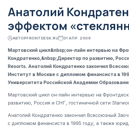
Анатолий Кондратенк
эффектом «стеклянн
АВТОР
FRONTDESK.RU
01 АПР. 2009
Мартовский цикл&nbsp;он-лайн интервью на Фро
Кондратенко,&nbsp;Директор по развитию, Россия
Resorts. Анатолий Кондратенко закончил Всесо
Институт в Москве с дипломом финансиста в 199
Университета Российской Академии Образования
Мартовский цикл он-лайн интервью на Фронтдеск
развитию, Россия и СНГ, гостиничной сети Starwood
Анатолий Кондратенко закончил Всесоюзный Зао
с дипломом финансиста в 1995 году, а также юри