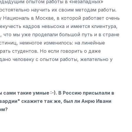
предыдущим опытом работы в «незападных»
мостоятельно научить их своим методам работы.
у Националь в Москве, в которой работает очень
екучесть кадров невысока и имеется клиентура,
о, что мы уже проделали большой путь и в стране
стиниц, немногое изменилось: на линейные
ать студентов. Но если говорить о даже
дано человеку с опытом работы, желательно у
 сами такие умные :-). В Россию присылали в
гвардии" скажите так же, был ли Анрю Ивани
ром?