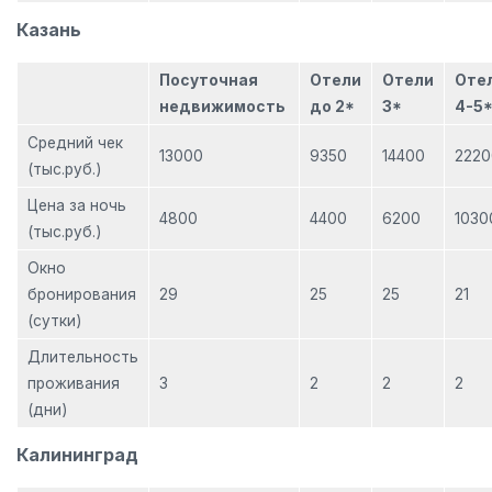
Казань
Посуточная
Отели
Отели
Оте
недвижимость
до 2*
3*
4-5
Средний чек
13000
9350
14400
2220
(тыс.руб.)
Цена за ночь
4800
4400
6200
1030
(тыс.руб.)
Окно
бронирования
29
25
25
21
(сутки)
Длительность
проживания
3
2
2
2
(дни)
Калининград