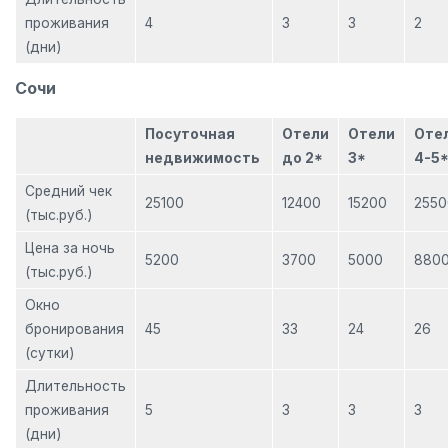
проживания
4
3
3
2
(дни)
Сочи
Посуточная
Отели
Отели
Оте
недвижимость
до 2*
3*
4-5
Средний чек
25100
12400
15200
2550
(тыс.руб.)
Цена за ночь
5200
3700
5000
880
(тыс.руб.)
Окно
бронирования
45
33
24
26
(сутки)
Длительность
проживания
5
3
3
3
(дни)