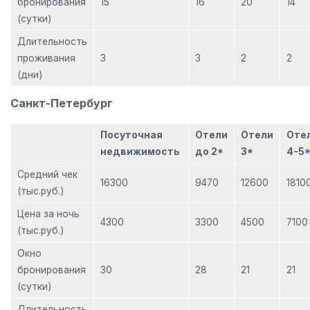
бронирования
15
16
20
14
(сутки)
Длительность
проживания
3
3
2
2
(дни)
Санкт-Петербург
Посуточная
Отели
Отели
Оте
недвижимость
до 2*
3*
4-5
Средний чек
16300
9470
12600
1810
(тыс.руб.)
Цена за ночь
4300
3300
4500
7100
(тыс.руб.)
Окно
бронирования
30
28
21
21
(сутки)
Длительность