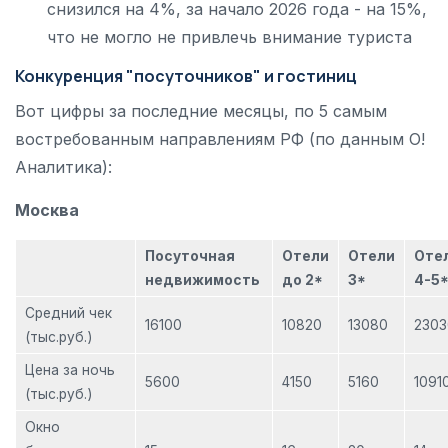
снизился на 4%, за начало 2026 года - на 15%,
что не могло не привлечь внимание туриста
Конкуренция "посуточников" и гостиниц
Вот цифры за последние месяцы, по 5 самым
востребованным направлениям РФ (по данным О!
Аналитика):
Москва
Посуточная
Отели
Отели
Оте
недвижимость
до 2*
3*
4-5
Средний чек
16100
10820
13080
2303
(тыс.руб.)
Цена за ночь
5600
4150
5160
1091
(тыс.руб.)
Окно