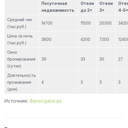
Посуточная
Отели
Отели
Оте
недвижимость
до 2*
3*
4-5
Средний чек
14700
11500
20300
3420
(тыс.руб.)
Цена за ночь
3800
4200
7200
1240
(тыс.руб.)
Окно
бронирования
39
33
30
27
(сутки)
Длительность
проживания
4
3
3
3
(дни)
Источник:
Фронтдеск.ру