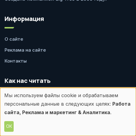
Информация
О сайте
Реклама на сайте
Контакты
Как нас читать
Мы используем файлы cookie и обрабатываем
Использование
Лента материалов
персональные данные в следующих целях:
Работа
Telegram
персональных
сайта, Реклама и маркетинг & Аналитика
.
ВКонтакте
данных
ОК
Рассылка