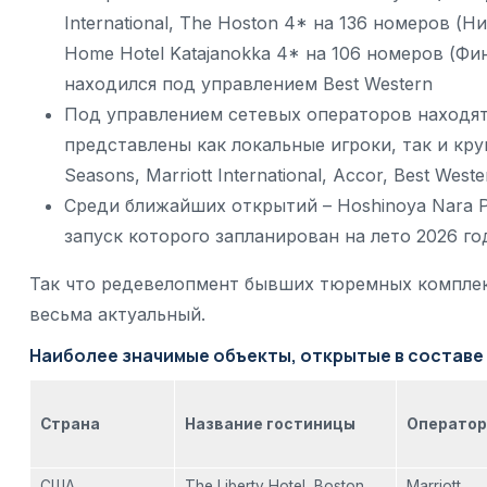
International, The Hoston 4* на 136 номеров 
Home Hotel Katajanokka 4* на 106 номеров (Фи
находился под управлением Best Western
Под управлением сетевых операторов находят
представлены как локальные игроки, так и кр
Seasons, Marriott International, Accor, Best West
Среди ближайших открытий – Hoshinoya Nara Pr
запуск которого запланирован на лето 2026 го
Так что редевелопмент бывших тюремных комплек
весьма актуальный.
Наиболее значимые объекты, открытые в составе
Страна
Название гостиницы
Оператор
США
The Liberty Hotel, Boston
Marriott