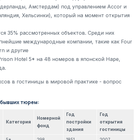
(Нидерланды, Амстердам) под управлением Accor и
нляндия, Хельсинки), который на момент открытия
ся 35% рассмотренных объектов. Среди них
упнейшие международные компании, такие как Four
ern и другие
ison Hotel 5* на 48 номеров в японской Наре,
да.
сов в гостиницы в мировой практике - вопрос
 бывших тюрем:
Год
Год
Номерной
Категория
постройки
открытия
фонд
здания
гостиницы
5*
298
1851
2007