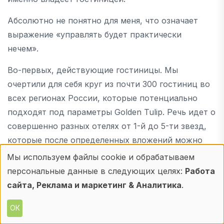
Абсолютно не понятно для меня, что означает
выражение «управлять будет практически
нечем».
Во-первых, действующие гостиницы. Мы
очертили для себя круг из почти 300 гостиниц во
всех регионах России, которые потенциально
подходят под параметры Golden Tulip. Речь идет о
совершенно разных отелях от 1-й до 5-ти звезд,
которые после определенных вложений можно
будет включить в нашу сеть.
Мы используем файлы cookie и обрабатываем
Использование
персональные данные в следующих целях:
Работа
Во-вторых, как это ни странно звучит, но
персональных
сайта, Реклама и маркетинг & Аналитика
.
достаточно много отелей все еще достраиваются.
Инвесторы этих проектов исходят из того, что
данных
ОК
глупо замораживать строительство, когда 70-