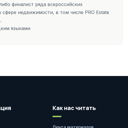
т либо финалист ряда всероссийских
 сфере недвижимости, в том числе PRO Estate
р.
цким языками
ция
Как нас читать
Лента материалов