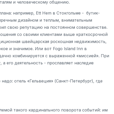
талям и человеческому общению.
ана: например, Ett Hem в Стокгольме - бутик-
упречным дизайном и теплым, внимательным
роил свою репутацию на постоянном совершенстве.
тношения со своими клиентами выше краткосрочной
адиционная швейцарская роскошная недвижимость,
ое и значимое. Или вот Fogo Island Inn в
дачно комбинируется с выраженной «миссией». При
 а его деятельность - прославляет наследие
надо: отель «Гельвеция» (Санкт-Петербург), где
лемой такого кардинального поворота событий: им