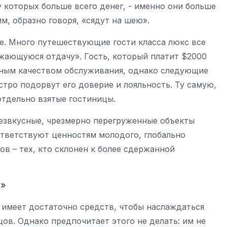
 которых больше всего денег, - именно они больше
им, образно говоря, «сядут на шею».
се. Много путешествующие гости класса люкс все
жающуюся отдачу». Гость, который платит $2000
льным качеством обслуживания, однако следующие
стро подорвут его доверие и лояльность. Ту самую,
тдельно взятые гостиницы.
безвкусные, чрезмерно перегруженные объекты
тветствуют ценностям молодого, глобально
в – тех, кто склонен к более сдержанной
с»
 имеет достаточно средств, чтобы наслаждаться
в. Однако предпочитает этого не делать: им не