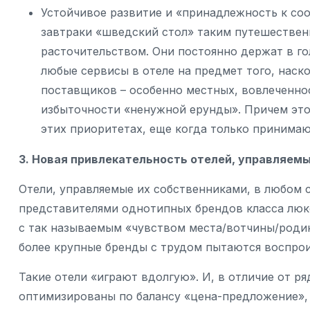
Устойчивое развитие и «принадлежность к со
завтраки «шведский стол» таким путешестве
расточительством. Они постоянно держат в г
любые сервисы в отеле на предмет того, нас
поставщиков – особенно местных, вовлеченно
избыточности «ненужной ерунды». Причем это 
этих приоритетах, еще когда только принимаю
3. Новая привлекательность отелей, управляе
Отели, управляемые их собственниками, в любом 
представителями однотипных брендов класса люкс
с так называемым «чувством места/вотчины/родины
более крупные бренды с трудом пытаются воспрои
Такие отели «играют вдолгую». И, в отличие от ря
оптимизированы по балансу «цена-предложение», 