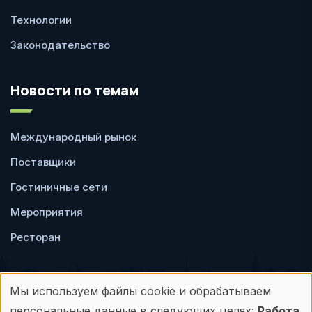
Технологии
Законодательство
Новости по темам
Международный рынок
Поставщики
Гостиничные сети
Мероприятия
Ресторан
Мы используем файлы cookie и обрабатываем
Использование
персональные данные в следующих целях:
Работа