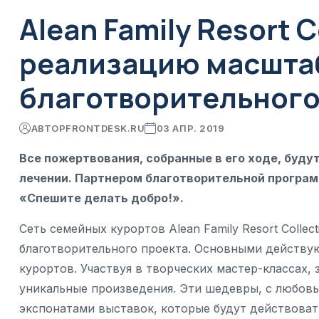
Alean Family Resort C
реализацию масшта
благотворительного
АВТОР
FRONTDESK.RU
03 АПР. 2019
Все пожертвования, собранные в его ходе, буд
лечении. Партнером благотворительной програ
«Спешите делать добро!».
Сеть семейных курортов Alean Family Resort Colle
благотворительного проекта. Основными действу
курортов. Участвуя в творческих мастер-классах, 
уникальные произведения. Эти шедевры, с любов
экспонатами выставок, которые будут действовать