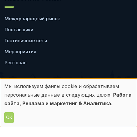
Международный рынок
Поставщики
Гостиничные сети
Мероприятия
Ресторан
Мы используем файлы cookie и обрабатываем
Использование
персональные данные в следующих целях:
Работа
Пользовательское
Политика
персональных
сайта, Реклама и маркетинг & Аналитика
.
соглашение
конфиденциальности
данных
ОК
© Frontdesk.ru, 2006-2026
и
Любое использование материалов с данного
сайта допускается только с письменного